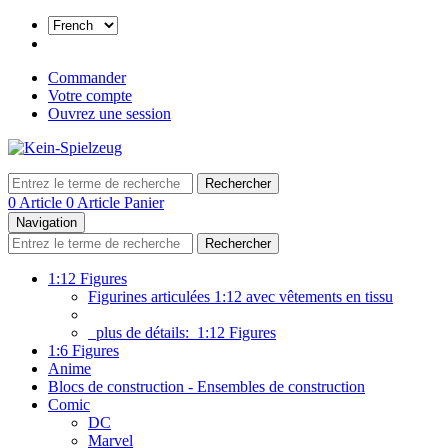
Commander
Votre compte
Ouvrez une session
Rechercher
0 Article
0 Article
Panier
Navigation
Rechercher
1:12 Figures
Figurines articulées 1:12 avec vêtements en tissu
plus de détails:
1:12 Figures
1:6 Figures
Anime
Blocs de construction - Ensembles de construction
Comic
DC
Marvel